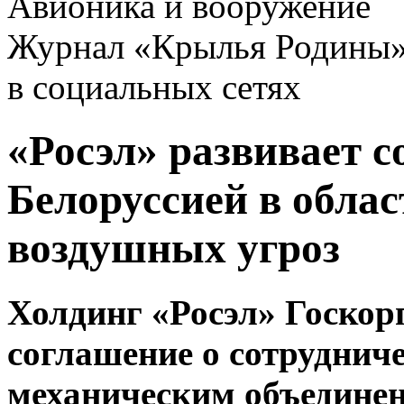
Авионика и вооружение
Журнал «Крылья Родины
в социальных сетях
«Росэл» развивает с
Белоруссией в обла
воздушных угроз
Холдинг
«
Росэл
»
Госкорп
соглашение о сотрудниче
м
еханическ
им
о
бъедине