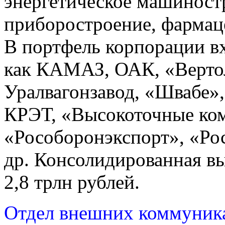
энергетическое машиност
приборостроение, фармаце
В портфель корпорации вх
как КАМАЗ, ОАК, «Верто
Уралвагонзавод, «Швабе»
КРЭТ, «Высокоточные ко
«Рособоронэкспорт», «Ро
др. Консолидированная вы
2,8 трлн рублей.
Отдел внешних коммуни