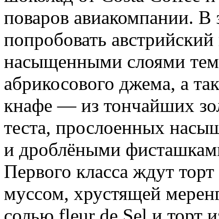
поваров авиакомпании. В 
попробовать австрийский
насыщенными слоями темн
абрикосового джема, а т
кнафе — из тончайших зо
теста, прослоенных нас
и дроблёными фисташками
Первого класса ждут тор
муссом, хрустящей меренг
солью fleur de Sel и торт