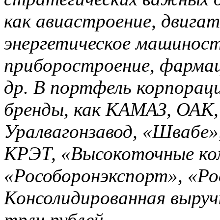
как авиастроение, двига
энергетическое машиност
приборостроение, фарма
др. В портфель корпорац
бренды, как КАМАЗ, ОАК,
Уралвагонзавод, «Швабе»
КРЭТ, «Высокоточные ко
«Рособоронэкспорт», «Ро
Консолидированная выручк
трлн рублей.