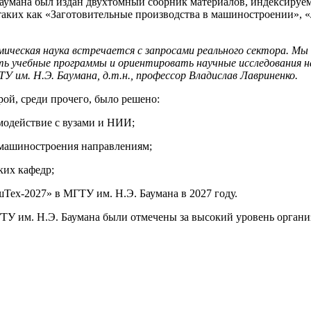
Баумана был издан двухтомный сборник материалов, индексиру
таких как «Заготовительные производства в машиностроении», 
мическая наука встречается с запросами реального сектора. М
овать учебные программы и ориентировать научные исследования
 им. Н.Э. Баумана, д.т.н., профессор Владислав Лавриненко.
ой, среди прочего, было решено:
модействие с вузами и НИИ;
 машиностроения направлениям;
ких кафедр;
ех-2027» в МГТУ им. Н.Э. Баумана в 2027 году.
ТУ им. Н.Э. Баумана были отмечены за высокий уровень органи