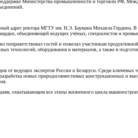
поддержке Министерства промышленности и торговли РФ, Межд
ъединений.
ный адрес ректора МГТУ им. Н.Э. Баумана Михаила Гордина. В 
площадки, объединяющей ведущих учёных, специалистов и промы
о поприветствовал гостей и пожелал участникам продуктивной 
нных технологий, оборудования и материалов, а также в подго
ов от ведущих экспертов России и Беларуси. Среди ключевых т
, разработка новых природосовместимых конструкционных и вы
ия.
кциям, охватывающим все этапы жизненного цикла машинострои