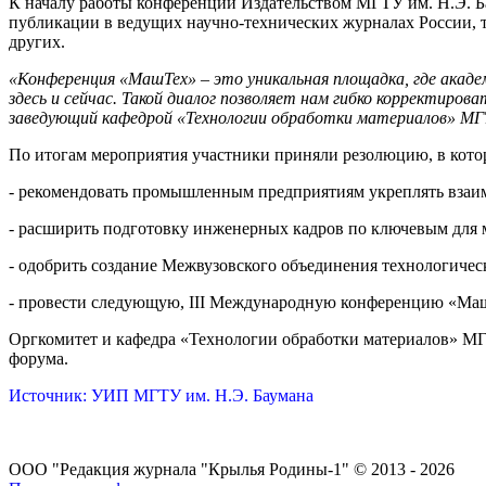
К началу работы конференции Издательством МГТУ им. Н.Э. 
публикации в ведущих научно-технических журналах России, 
других.
«Конференция «МашТех» – это уникальная площадка, где акаде
здесь и сейчас. Такой диалог позволяет нам гибко корректир
заведующий кафедрой «Технологии обработки материалов» МГТУ
По итогам мероприятия участники приняли резолюцию, в котор
- рекомендовать промышленным предприятиям укреплять взаи
- расширить подготовку инженерных кадров по ключевым для
- одобрить создание Межвузовского объединения технологичес
- провести следующую, III Международную конференцию «МашТ
Оргкомитет и кафедра «Технологии обработки материалов» МГ
форума.
Источник: УИП МГТУ им. Н.Э. Баумана
ООО "Редакция журнала "Крылья Родины-1" © 2013 - 2026