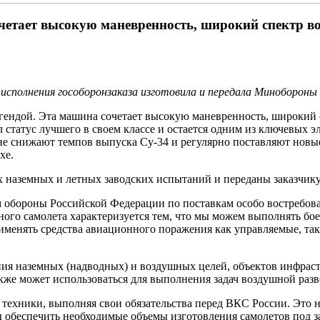
тает высокую маневренность, широкий спектр воо
 исполнения гособоронзаказа изготовила и передала Миноборон
ндой. Эта машина сочетает высокую маневренность, широкий с
 статус лучшего в своем классе и остается одним из ключевых
 не снижают темпов выпуска Су-34 и регулярно поставляют новы
хе.
наземных и летных заводских испытаний и переданы заказчику
м обороны Российской Федерации по поставкам особо востребов
ого самолета характеризуется тем, что мы можем выполнять бое
менять средства авиационного поражения как управляемые, так
ния наземных (надводных) и воздушных целей, объектов инфра
кже может использоваться для выполнения задач воздушной разв
ехники, выполняя свои обязательства перед ВКС России. Это не
ы обеспечить необходимые объемы изготовления самолетов под 