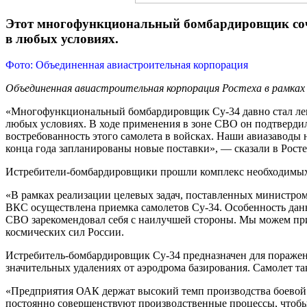
Этот многофункциональный бомбардировщик соче
в любых условиях.
Фото: Объединенная авиастроительная корпорация
Объединенная авиастроительная корпорация Ростеха в рамках
«Многофункциональный бомбардировщик Су-34 давно стал леге
любых условиях. В ходе применения в зоне СВО он подтвердил
востребованность этого самолета в войсках. Наши авиазаводы
конца года запланированы новые поставки», — сказали в Росте
Истребители-бомбардировщики прошли комплекс необходимых 
«В рамках реализации целевых задач, поставленных министро
ВКС осуществлена приемка самолетов Су-34. Особенность данн
СВО зарекомендовал себя с наилучшей стороны. Мы можем при
космических сил России.
Истребитель-бомбардировщик Су-34 предназначен для пораже
значительных удалениях от аэродрома базирования. Самолет та
«Предприятия ОАК держат высокий темп производства боевой т
постоянно совершенствуют производственные процессы, чтоб