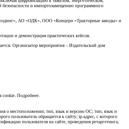
 включая цифровизацию в тяжелом, энергетическом,
ой безопасности и импортозамещению программного
олдинг», АО «ОДК», ООО «Концерн «Тракторные заводы» и
нтации и демонстрация практических кейсов.
жается. Организатор мероприятия – Издательский дом
 cookie.
Подробнее
.
ния о местоположении; тип, язык и версию ОС; тип, язык и
рого пользователь обращается к сайту; ip-адрес, с которого
тификации пользователя на сайте, проведения ретаргетинга,