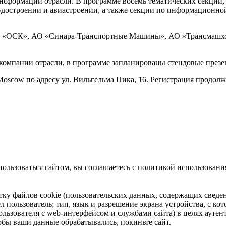
сформации отрасли. В программе восемь тематических секций,
удостроении и авиастроении, а также секции по информационн
О «ОСК», АО «Синара-Транспортные Машины», АО «Трансмашх
компании отрасли, в программе запланированы стендовые презе
Moscow по адресу ул. Вильгельма Пика, 16. Регистрация продол
ользоваться сайтом, вы соглашаетесь с политикой использования
отку файлов cookie (пользовательских данных, содержащих сведе
 пользователь; тип, язык и разрешение экрана устройства, с кото
ользователя с web-интерфейсом и службами сайта) в целях аутен
тобы ваши данные обрабатывались, покиньте сайт.