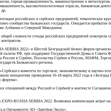
ологии, горная промышленность, машиностроение и металлургия
омышленность, высокотехнологичные отрасли, банковская деяте
 др.
зентации российских и сербских предприятий, тематические кру
изнес-сообщества балканских государств. Ожидается прибытие б
кже Албании и Северной Македонии.
общей сложности стенды российских предприятий осмотрели св
 контрактов.
 SERBIA 2022» и Шестой Белградский бизнес-форум организов
ой палаты РФ, при поддержке Государственной Думы и Совета
ва России в Сербии, Посольства Сербии в России, МАФМ, Торго
осударств Балканского региона.
ербского комитета по торговле, экономическому и научно-технич
вовали инициативу проведения 16-18 марта 2022 года в г.Белг
с-форума».
их отношений между Россией и Сербией в контексте Соглашени
 в EXPO-RUSSIA SERBIA 2022. Возможна компенсация затрат на
ь в Оргкомитете АО «Зарубеж-Экспо».