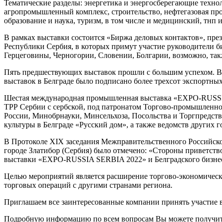
Тематические разделы: энергетика и энергосберегающие техн
агропромышленный комплекс, строительство, нефтегазовая пр
образование и наука, туризм, в том числе и медицинский, тнп и
В рамках выставки состоится «Биржа деловых контактов», пре
Республики Сербия, в которых примут участие руководители б
Герцеговины, Черногории, Словении, Болгарии, возможно, та
Пять предшествующих выставок прошли с большим успехом. В 
выставок в Белграде было подписано более трехсот экспортных
Шестая международная промышленная выставка «EXPO-RUSSIA
ТРР Сербии с сербской, под патронатом Торгово-промышленн
России, Минобрнауки, Минсельхоза, Посольства и Торгпредст
культуры в Белграде «Русский дом», а также ведомств других г
В Протоколе XIX заседания Межправительственного Российско-С
городе Златибор (Сербия) было отмечено: «Стороны приветст
выставки «EXPO-RUSSIA SERBIA 2022» и Белградского бизне
Целью мероприятий является расширение торгово-экономическ
торговых операций с другими странами региона.
Приглашаем все заинтересованные компании принять участие
Подробную информацию по всем вопросам Вы можете получит