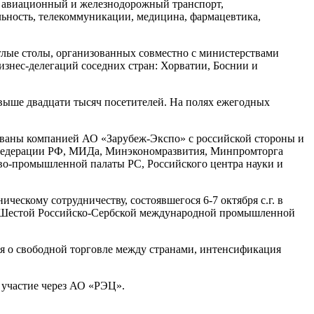
, авиационный и железнодорожный транспорт,
льность, телекоммуникации, медицина, фармацевтика,
глые столы, организованных совместно с министерствами
изнес-делегаций соседних стран: Хорватии, Боснии и
ыше двадцати тысяч посетителей. На полях ежегодных
аны компанией АО «Зарубеж-Экспо» с российской стороны и
 Федерации РФ, МИДа, Минэкономразвития, Минпромторга
во-промышленной палаты РС, Российского центра науки и
ескому сотрудничеству, состоявшегося 6-7 октября с.г. в
рад Шестой Российско-Сербской международной промышленной
я о свободной торговле между странами, интенсификация
 участие через АО «РЭЦ».