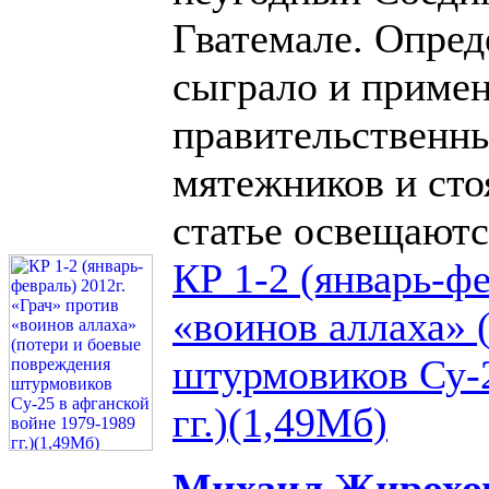
Гватемале. Опред
сыграло и примен
правительственны
мятежников и сто
статье освещаютс
КР 1-2 (январь-фе
«воинов аллаха» 
штурмовиков Су-2
гг.)(1,49Мб)
Михаил Жирохо