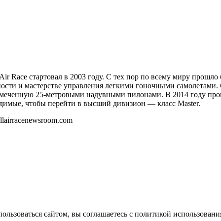
ir Race стартовал в 2003 году. С тех пор по всему миру прошло 
ности и мастерстве управления легкими гоночными самолетами. 
, размеченную 25-метровыми надувными пилонами. В 2014 году п
одимые, чтобы перейти в высший дивизион — класс Master.
lairracenewsroom.com
ользоваться сайтом, вы соглашаетесь с политикой использования