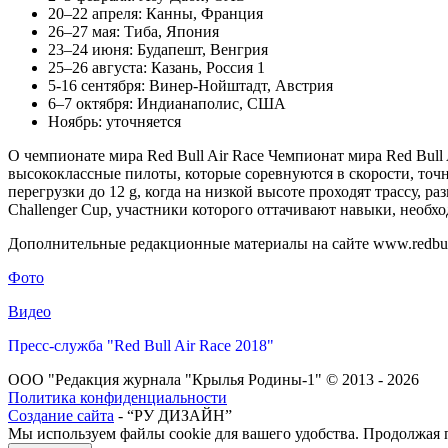
20–22 апреля: Канны, Франция
26–27 мая: Тиба, Япония
23–24 июня: Будапешт, Венгрия
25–26 августа: Казань, Россия 1
5-16 сентября: Винер-Нойштадт, Австрия
6–7 октября: Индианаполис, США
Ноябрь: уточняется
О чемпионате мира Red Bull Air Race Чемпионат мира Red Bull A
высококлассные пилоты, которые соревнуются в скорости, точ
перегрузки до 12 g, когда на низкой высоте проходят трассу
Challenger Cup, участники которого оттачивают навыки, необх
Дополнительные редакционные материалы на сайте www.redbul
Фото
Видео
Пресс-служба "Red Bull Air Race 2018"
ООО "Редакция журнала "Крылья Родины-1" © 2013 - 2026
Политика конфиденциальности
Создание сайта
- “РУ ДИЗАЙН”
Мы используем файлы cookie для вашего удобства. Продолжая п