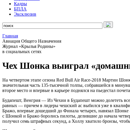
Кадры
БПЛА
Эксклюзив
Главная
Авиация Общего Назначения
Журнал «Крылья Родины»
в социальных сетях
Чех Шонка выиграл «домашню
На четвертом этапе сезона Red Bull Air Race-2018 Мартин Шон
значительная часть 135-тысячной толпы, собравшейся в минув
второе место и впервые в карьере поднялся на пьедестал поче
Будапешт, Венгрия — Из Чехии в Будапешт можно долететь всег
равных — причем в лидеры чешский ас выбился уже в квалифик
Бражо, впервые дошедший до Финала четырех, навязал Шонке сер
с Шонкой и Бражо боролись пилоты, делившие до начала четве
получил семь штрафных секунд, а Холлу хватило бронзы, чтоб