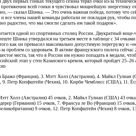
 двух первых гонках текущего сезона терял очки из-за техниче
а протяжении всей гонки я чувствовал мощнейшую энергетику от 
но, — сказал Шонка. — Это очень важная победа, потому что сей
 и все члены нашей команды работали не покладая рук, чтобы п
но радостно, что мы смогли сделать им такой подарок».
считается одной из спортивных столиц России. Двукратный вице-
дапеште Шонка утвердился на третьем месте в таблице с 34 очка
 того как он превысил максимально допустимую перегрузку и «н
за проблем со здоровьем. В активе французского пилота сейчас 2
 шестое места, так что в России им нужно попадать в медали, чт
ссийский этап у стен Казанского кремля, который пройдет 25–26
com
а Бражо (Франция), 3. Мэтт Холл (Австралия), 4. Майкл Гулиан 
 9. Петр Копфштейн (Чехия), 10. Кирби Чемблисс (США), 11. Ёс
Мэтт Холл (Австралия) 45 очков, 2. Майкл Гулиан (США) 43 очка
ьдерер (Германия) 15 очков, 7. Франсуа ле Во (Франция) 15 очко
(Великобритания) 9 очков, 12. Петр Копфштейн (Чехия) 8 очков, 