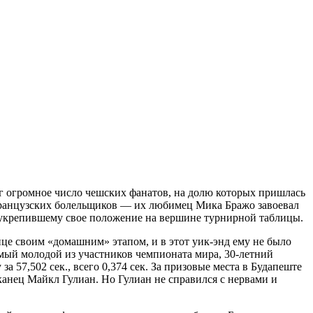
орг огромное число чешских фанатов, на долю которых пришлась
 французских болельщиков — их любимец Мика Бражо завоевал
у, укрепившему свое положение на вершине турнирной таблицы.
ице своим «домашним» этапом, и в этот уик-энд ему не было
мый молодой из участников чемпионата мира, 30-летний
57,502 сек., всего 0,374 сек. За призовые места в Будапеште
канец Майкл Гулиан. Но Гулиан не справился с нервами и