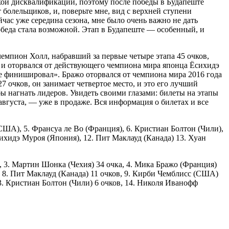
ской дисквалификации, поэтому после победы в Будапеште
болельщиков, и, поверьте мне, вид с верхней ступени
час уже середина сезона, мне было очень важно не дать
обеда стала возможной. Этап в Будапеште — особенный, и
чемпион Холл, набравший за первые четыре этапа 45 очков,
ми и оторвался от действующего чемпиона мира японца Ёсихидэ
е финишировал». Бражо оторвался от чемпиона мира 2016 года
7 очков, он занимает четвертое место, и это его лучший
обы нагнать лидеров. Увидеть своими глазами: билеты на этапы
 августа, — уже в продаже. Вся информация о билетах и все
(США), 5. Франсуа ле Во (Франция), 6. Кристиан Болтон (Чили),
ихидэ Муроя (Япония), 12. Пит Маклауд (Канада) 13. Хуан
, 3. Мартин Шонка (Чехия) 34 очка, 4. Мика Бражо (Франция)
в, 8. Пит Маклауд (Канада) 11 очков, 9. Кирби Чемблисс (США)
13. Кристиан Болтон (Чили) 6 очков, 14. Николя Иванофф