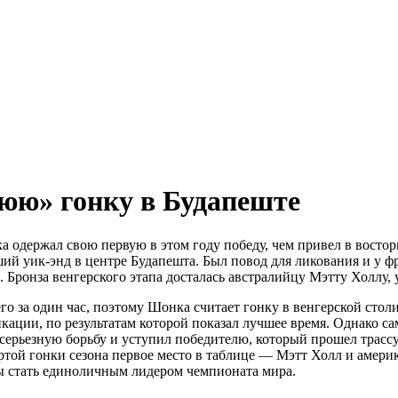
ю» гонку в Будапеште
ка одержал свою первую в этом году победу, чем привел в вост
ший уик-энд в центре Будапешта. Был повод для ликования и у
та. Бронза венгерского этапа досталась австралийцу Мэтту Холл
о за один час, поэтому Шонка считает гонку в венгерской стол
ации, по результатам которой показал лучшее время. Однако са
ьезную борьбу и уступил победителю, который прошел трассу за 
ртой гонки сезона первое место в таблице — Мэтт Холл и амери
ы стать единоличным лидером чемпионата мира.