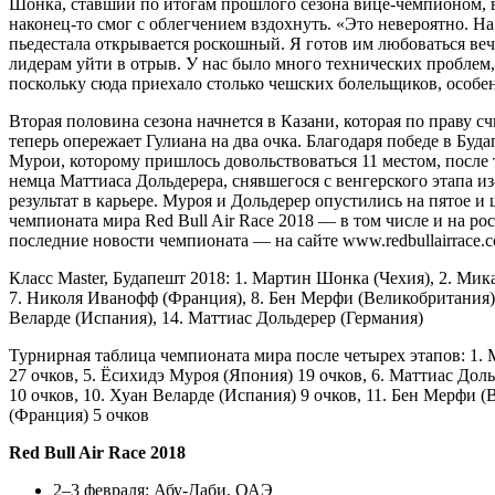
Шонка, ставший по итогам прошлого сезона вице-чемпионом, в
наконец-то смог с облегчением вздохнуть. «Это невероятно. Н
пьедестала открывается роскошный. Я готов им любоваться веч
лидерам уйти в отрыв. У нас было много технических проблем,
поскольку сюда приехало столько чешских болельщиков, особен
Вторая половина сезона начнется в Казани, которая по праву 
теперь опережает Гулиана на два очка. Благодаря победе в Бу
Мурои, которому пришлось довольствоваться 11 местом, после
немца Маттиаса Дольдерера, снявшегося с венгерского этапа из-
результат в карьере. Муроя и Дольдерер опустились на пятое и
чемпионата мира Red Bull Air Race 2018 — в том числе и на ро
последние новости чемпионата — на сайте www.redbullairrace.
Класс Master, Будапешт 2018: 1. Мартин Шонка (Чехия), 2. Мик
7. Николя Иванофф (Франция), 8. Бен Мерфи (Великобритания),
Веларде (Испания), 14. Маттиас Дольдерер (Германия)
Турнирная таблица чемпионата мира после четырех этапов: 1. 
27 очков, 5. Ёсихидэ Муроя (Япония) 19 очков, 6. Маттиас Дол
10 очков, 10. Хуан Веларде (Испания) 9 очков, 11. Бен Мерфи 
(Франция) 5 очков
Red Bull Air Race 2018
2–3 февраля: Абу-Даби, ОАЭ