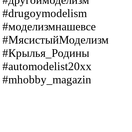
#drugoymodelism
#моделизмнашевсе
#МясистыйМоделизм
#Крылья_Родины
#automodelist20xx
#mhobby_magazin