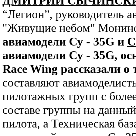
ДМИТРИЙ СЫЧИНСК
“Легион”, руководитель а
"Живущие небом" Монин
авиамодели Су - 35G и
С
авиамодели Су - 35G, о
Race Wing рассказали о т
составляют авиамоделист
пилотажных групп с более
составе группы на данны
пилота, а Техническая баз