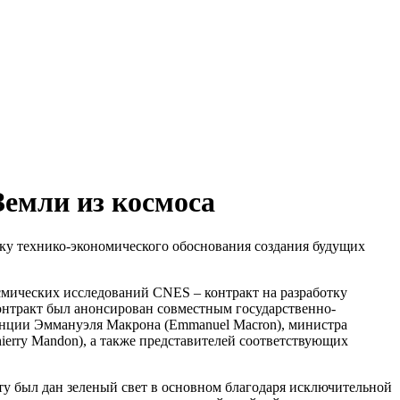
Земли из космоса
ку технико-экономического обоснования создания будущих
смических исследований CNES – контракт на разработку
онтракт был анонсирован совместным государственно-
нции Эммануэля Макрона (Emmanuel Macron), министра
ierry Mandon), а также представителей соответствующих
кту был дан зеленый свет в основном благодаря исключительной