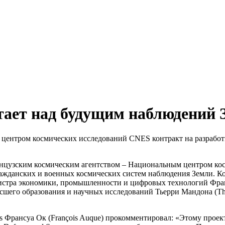
отает над будущим наблюдений 
 центром космических исследований CNES контракт на разработ
французским космическим агентством – Национальным центром ко
ажданских и военных космических систем наблюдения Земли. К
нистра экономики, промышленности и цифровых технологий Фра
ысшего образования и научных исследований Тьерри Мандона (Th
ms Франсуа Ок (François Auque) прокомментировал: «Этому прое