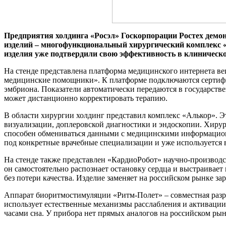
Предприятия х
олдинг
а
«Росэл» Госкорпорации Ростех демо
изделий – многофункциональный хирургический комплекс «
изделия уже подтвердили свою эффективность в клиническо
На стенде представлена платформа медицинского интернета в
медицинские помощники». К платформе подключаются сертиф
эмбриона
. Показатели автоматически передаются в государст
может дистанционно корректировать терапию.
В области хирургии холдинг представил комплекс «Алькор»
.
Э
визуализации, доплеровской диагностики и эндоскопии. Хиру
способен
обмен
иваться
данными с медицинскими информационн
под конкретные врачебные специализации и уже используется
На стенде также представлен «КардиоРобот»
научно-производс
он самостоятельно распознает остановку
сердца
и выстраивает 
без потери качества. Изделие заменяет на российском рынке за
Аппарат биоритмостимуляции «Ритм-Полет» – совместная разр
использует естественные механизмы расслабления и активаци
часами сна. У прибора нет прямых аналогов на российском рын