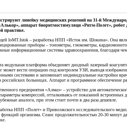
нстриру
ю
т линейку медицинских решений на 31-й Междунаро
Алькор», аппарат биоритмостимуляци «Ритм-Полет», робот д
й практике.
ещей IoMT.Istok – разработка НПП «Исток им. Шокина».
О
на явл
ицированные приборы – тонометры, глюкометры, кардиомонито
венные информационные системы здравоохранения, благодаря чем
та модульная
платформ
а
объединя
ет
диодный лазерный коагулято
рг может вести операцию под контролем УЗИ, выводя изображен
ыми системами и запоминает индивидуальные настройки врача.
 в российских больницах. Аппарат и программное обеспечение 
твенного предприятия
«Алмаз» – устройство для автоматическог
параметры компрессий, отталкиваясь от показаний встроенных д
рубежные аналоги, при этом стоит почти в два раза дешевле.
аботка НПП «Полет» и Приволжского исследовательского медиц
и функций организма. Сеанс продолжительностью 20
-
30 минут д
ке.