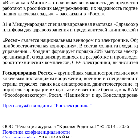
«Выставка в Минске – это хорошая возможность для предметно
работают в российских медучреждениях, их надежность подтвер
наших ключевых задач», – рассказали в «Росэл».
31-я Международная специализированная выставка «Здравоохр
платформ для здравоохранения и представителей клинической 
«Росэл»
является национальным вендором по электронике. Обра
приборостроительная корпорация». В состав холдинга входят
управления». Холдинг формирует порядка 20% выпуска электр
организаций, специализирующихся на разработке и производст
робототехнических комплексов, СВЧ-электроники, вычислитель
Госкорпорация Ростех
– крупнейшая машиностроительная комп
ключевым поставщиком вооружений, военной и специальной те
страны отраслях, таких как авиастроение, двигателестроение,
портфель корпорации входят такие известные бренды, как К
«Рособоронэкспорт», Росэл, «Нацимбио» и др. Консолидированн
Пресс-служба холдинга "Росэлектроника"
ООО "Редакция журнала "Крылья Родины-1" © 2013 - 2026
Политика конфиденциальности
Создание сайта
- “РУ ДИЗАЙН”