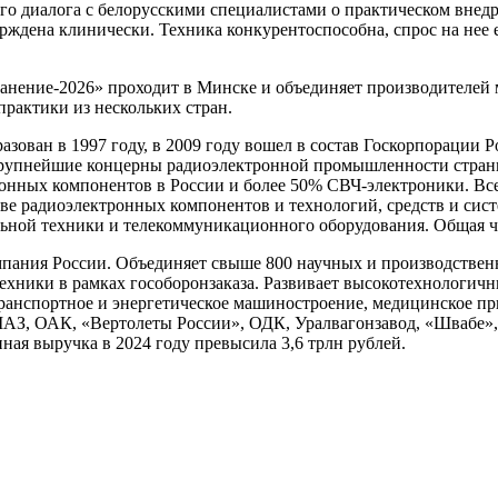
го диалога с белорусскими специалистами о практическом внед
ждена клинически. Техника конкурентоспособна, спрос на нее е
анение-2026» проходит в Минске и объединяет производителей
практики из нескольких стран.
зован в 1997 году, в 2009 году вошел в состав Госкорпорации 
 крупнейшие концерны радиоэлектронной промышленности страны
онных компонентов в России и более 50% СВЧ-электроники. Все
ве радиоэлектронных компонентов и технологий, средств и сист
ной техники и телекоммуникационного оборудования. Общая чис
ания России. Объединяет свыше 800 научных и производственн
хники в рамках гособоронзаказа. Развивает высокотехнологичн
 транспортное и энергетическое машиностроение, медицинское п
АМАЗ, ОАК, «Вертолеты России», ОДК, Уралвагонзавод, «Швабе
ая выручка в 2024 году превысила 3,6 трлн рублей.