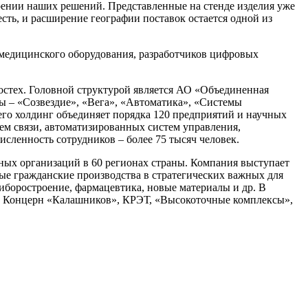
рении наших решений. Представленные на стенде изделия уже
сть, и расширение географии поставок остается одной из
 медицинского оборудования, разработчиков цифровых
Ростех. Головной структурой является АО «Объединенная
 – «Созвездие», «Вега», «Автоматика», «Системы
го холдинг объединяет порядка 120 предприятий и научных
ем связи, автоматизированных систем управления,
ленность сотрудников – более 75 тысяч человек.
ых организаций в 60 регионах страны. Компания выступает
ые гражданские производства в стратегических важных для
риборостроение, фармацевтика, новые материалы и др. В
», Концерн «Калашников», КРЭТ, «Высокоточные комплексы»,