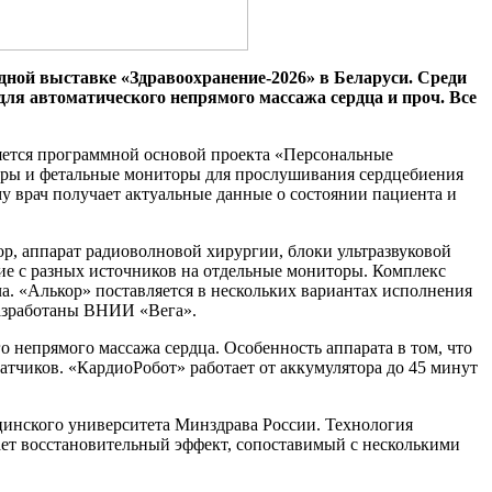
дной выставке «Здравоохранение-2026» в Бел
а
руси.
Среди
ля автоматического непрямого массажа сердца и проч.
Все
яется программной основой проекта «Персональные
ры и фетальные мониторы для прослушивания сердцебиения
у врач получает актуальные данные о состоянии пациента и
р, аппарат радиоволновой хирургии, блоки ультразвуковой
ие с разных источников на отдельные мониторы. Компле
кс
 «Алькор» поставляется в нескольких вариантах исполнения
разработаны ВНИИ «Вега».
о непрямого массажа сердца. Особенность аппарата в том, что
атчиков. «КардиоРобот» работает от аккумулятора до 45 минут
инского университета Минздрава России. Технология
ает восстановительный эффект, сопоставимый с несколькими