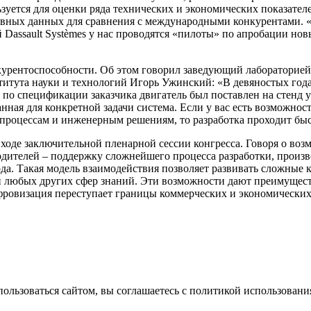
ьзуется для оценки ряда технических и экономических показате
ивных данных для сравнения с международными конкурентами. 
Dassault Systèmes у нас проводятся «пилоты» по апробации новы
онкурентоспособности. Об этом говорил заведующий лабораторие
итута науки и технологий Игорь Ужинский: «В девяностых года
й по спецификации заказчика двигатель был поставлен на стенд у
анная для конкретной задачи система. Если у вас есть возможн
роцессам и инженерным решениям, то разработка проходит быст
ходе заключительной пленарной сессии конгресса. Говоря о в
дителей – поддержку сложнейшего процесса разработки, произво
а. Такая модель взаимодействия позволяет развивать сложные 
и любых других сфер знаний. Эти возможности дают преимущест
ифровизация переступает границы коммерческих и экономически
ользоваться сайтом, вы соглашаетесь с политикой использования