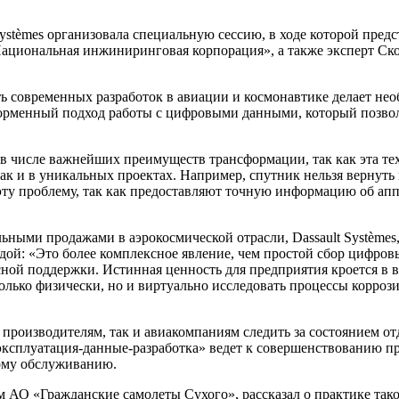
stèmes организовала специальную сессию, в ходе которой пред
, «Национальная инжиниринговая корпорация», а также эксперт С
сть современных разработок в авиации и космонавтике делает н
форменный подход работы с цифровыми данными, который позвол
числе важнейших преимуществ трансформации, так как эта техн
к и в уникальных проектах. Например, спутник нельзя вернуть н
ту проблему, так как предоставляют точную информацию об аппа
альными продажами в аэрокосмической отрасли, Dassault Systèm
ой: «Это более комплексное явление, чем простой сбор цифровы
сной поддержки. Истинная ценность для предприятия кроется в
лько физически, но и виртуально исследовать процессы коррози
производителям, так и авиакомпаниям следить за состоянием от
эксплуатация-данные-разработка» ведет к совершенствованию пр
ому обслуживанию.
АО «Гражданские самолеты Сухого», рассказал о практике тако