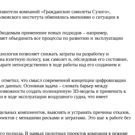
ставители компаний «Гражданские самолеты Сухого»,
колковского института обменялись мнениями о ситуации в
еобходимым применение новых подходов – например,
яет объединить все процессы по развитию и эксплуатации
ология позволяет снижать затраты на разработку и
а взлетную полосу, как самолет и, обследовав его состояние,
рате непосредственно в ходе работы над его созданием и
es, отметил, что смысл современной концепции цифровизации
х данных. Основная задача – сломать барьер между
 возможности создать полноценную 3D-модель и применить к
и в ходе эксплуатации воздушного судна, что имеет
дельных компонентов, выяснять и устранять причины отказов,
оектов с меньшими рисками и затратами. Это шаг к работе без
го подхода. В рамках пилотных проектов компания в режиме