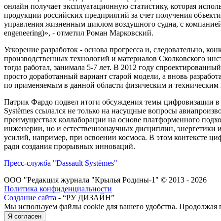
онлайн получает эксплуатационную статистику, которая испол
продукции российских предприятий за счет получения объект
управления жизненным циклом воздушного судна, с компанией 
engeneering)», - отметил Роман Марковский.
Ускорение разработок - основа прогресса и, следовательно, к
производственных технологий и материалов Сколковского инст
тогда работал, занимала 5-7 лет. В 2012 году спроектированны
просто доработанный вариант старой модели, а вновь разработ
по применяемым в данной области физическим и техническим п
Патрик Фардо подвел итоги обсуждения темы цифровизации в 
Systèmes ссылался не только на насущные вопросы авиапроизво
преимуществах коллаборации на основе платформенного подход
инженерии, но и естественнонаучных дисциплин, энергетики 
усилий, например, при освоении космоса. В этом контексте ц
ради создания прорывных инноваций.
Пресс-служба "Dassault Systèmes"
ООО "Редакция журнала "Крылья Родины-1" © 2013 - 2026
Политика конфиденциальности
Создание сайта
- “РУ ДИЗАЙН”
Мы используем файлы cookie для вашего удобства. Продолжая п
Я согласен