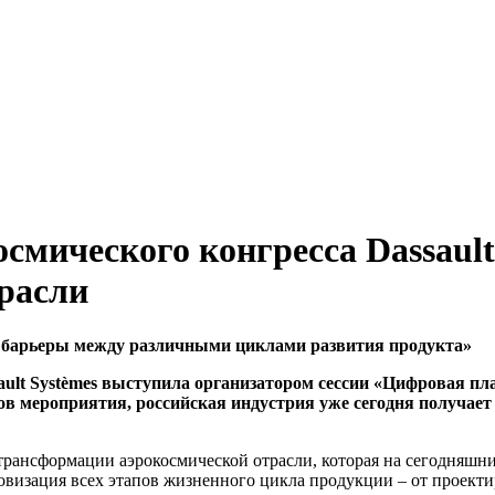
смического конгресса Dassault
расли
 барьеры между различными циклами развития продукта»
ault Systèmes выступила организатором сессии «Цифровая п
в мероприятия, российская индустрия уже сегодня получае
трансформации аэрокосмической отрасли, которая на сегодняшн
овизация всех этапов жизненного цикла продукции – от проект