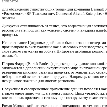
аппаратов.
Для обсуждения существующих тенденций компания Dassault Sy
«Роскосмос», «ВР-Технологии», Connected Aircraft Enterprise
отрасли.
Дискуссия отталкивалась от тезиса, что возрастающая сложно
рассматривать продукт как «систему систем» и внедрять плат
продукта.
Использование Цифровых двойников было названо спикерами в 
прогнозировать эксплуатацию как в массовых производствах, та
снова легко запустить на орбиту. Цифровые двойники решают э
отладкой.
Патрик Фардо (Patrick Fardeau), директор по управлению глоб
заключается в дополнении окружающего мира виртуальной сред
различными циклами развития продукта: от концепта до серви
ней данные об использовании продукта. Например, можно не то
неоценимое значение для многих регионов».
Получение и своевременное применение данных позволяет как 
а также оперативно улучшать конструкцию. Цикл «разработка-
внеплановых простоев и точному прогнозируемому техническ
Роман Марковский, директор по информационным технологиям 