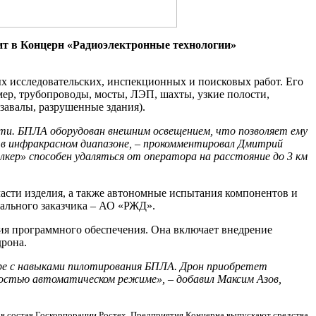
т в Концерн «Радиоэлектронные технологии»
х исследовательских, инспекционных и поисковых работ. Его
р, трубопроводы, мосты, ЛЭП, шахты, узкие полости,
завалы, разрушенные здания).
ти. БПЛА оборудован внешним освещением, что позволяет ему
в инфракрасном диапазоне, – прокомментировал Дмитрий
ер» способен удаляться от оператора на расстояние до 3 км
асти изделия, а также автономные испытания компонентов и
ального заказчика – АО «РЖД».
ия программного обеспечения. Она включает внедрение
дрона.
оре с навыками пилотирования БПЛА. Дрон приобретет
ностью автоматическом режиме», – добавил Максим Азов,
 в состав Госкорпорации Ростех. Предприятия Концерна выпускают средства