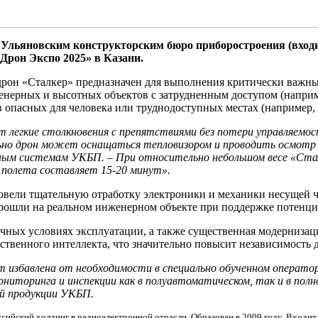
льяновским конструкторским бюро приборостроения (входи
Дрон Экспо 2025» в Казани.
рон «Сталкер» предназначен для выполнения критически важны
нерных и высотных объектов с затрудненным доступом (наприме
 опасных для человека или труднодоступных местах (например, 
легкие столкновения с препятствиями без потери управляемос
ьно дрон может оснащаться тепловизором и проводить осмотр 
ым системам УКБП. – При относительно небольшом весе «Сталк
 полета составляет 15-20 минут».
овели тщательную отработку электроники и механики несущей ч
рошли на реальном инженерном объекте при поддержке потенци
чных условиях эксплуатации, а также существенная модернизац
ственного интеллекта, что значительно повысит независимость 
т избавлена от необходимости в специально обученном операт
иторинга и инспекции как в полуавтоматическом, так и в пол
ой продукции УКБП.
ийский холдинг в радиоэлектронной отрасли. Образован в 2009 году. Входит