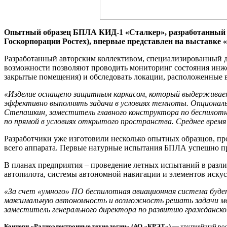
Опытный образец БПЛА КИД-1 «Сталкер», разработанный У
Госкорпорации Ростех), впервые представлен на выставке «
Разработанный авторским коллективом, специализированный д
возможности позволяют проводить мониторинг состояния инже
закрытые помещения) и обследовать локации, расположенные в
«Изделие оснащено защитным каркасом, который выдерживает 
эффективно выполнять задачи в условиях темноты. Опционал
Степашкин, заместитель главного конструктора по беспилотн
по прямой в условиях открытого пространства. Среднее время
Разработчики уже изготовили несколько опытных образцов, пр
всего аппарата. Первые натурные испытания БПЛА успешно п
В планах предприятия – проведение летных испытаний в разли
автопилота, системы автономной навигации и элементов искус
«За счет «умного» ПО беспилотная авиационная система буде
максимальную автономность и возможность решать задачи мон
заместитель генерального директора по развитию гражданск
Концерн «Радиоэлектронные технологии» (АО «КРЭТ»)
— крупнейший росс