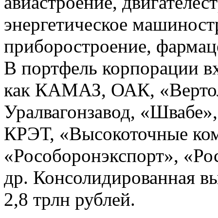
авиастроение, двигателес
энергетическое машиност
приборостроение, фармаце
В портфель корпорации вх
как КАМАЗ, ОАК, «Верто
Уралвагонзавод, «Швабе»
КРЭТ, «Высокоточные ко
«Рособоронэкспорт», «Ро
др. Консолидированная вы
2,8 трлн рублей.