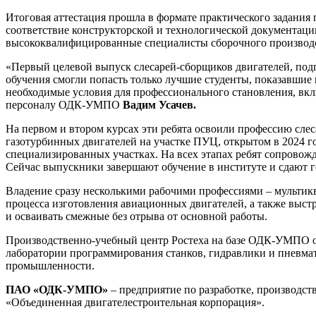
Итоговая аттестация прошла в формате практического задания 
соответствие конструкторской и технологической документаци
высококвалифицированные специалисты сборочного произво
«Первый целевой выпуск слесарей-сборщиков двигателей, подг
обучения смогли попасть только лучшие студенты, показавшие
необходимые условия для профессионального становления, вкл
персоналу ОДК-УМПО
Вадим Усачев.
На первом и втором курсах эти ребята освоили профессию сле
газотурбинных двигателей на участке ПУЦ, открытом в 2024 г
специализированных участках. На всех этапах ребят сопровож
Сейчас выпускники завершают обучение в институте и сдают 
Владение сразу несколькими рабочими профессиями – мультикв
процесса изготовления авиационных двигателей, а также выс
и осваивать смежные без отрыва от основной работы.
Производственно-учебный центр Ростеха на базе ОДК-УМПО ос
лаборатории программирования станков, гидравлики и пневмат
промышленности.
ПАО «ОДК-УМПО»
– предприятие по разработке, производст
«Объединенная двигателестроительная корпорация».