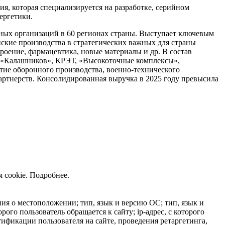
ия, которая специализируется на разработке, серийном
ергетики.
ных организаций в 60 регионах страны. Выступает ключевым
ские производства в стратегических важных для страны
роение, фармацевтика, новые материалы и др. В состав
н «Калашников», КРЭТ, «Высокоточные комплексы»,
тие оборонного производства, военно-технического
артнерств. Консолидированная выручка в 2025 году превысила
 cookie.
Подробнее
.
ния о местоположении; тип, язык и версию ОС; тип, язык и
рого пользователь обращается к сайту; ip-адрес, с которого
тификации пользователя на сайте, проведения ретаргетинга,