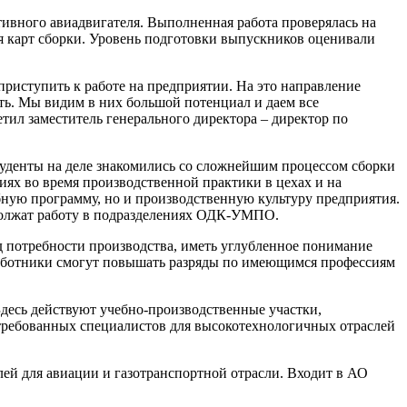
тивного авиадвигателя. Выполненная работа проверялась на
я карт сборки. Уровень подготовки выпускников оценивали
риступить к работе на предприятии. На это направление
ть. Мы видим в них большой потенциал и даем все
тил заместитель генерального директора – директор по
Студенты на деле знакомились со сложнейшим процессом сборки
иях во время производственной практики в цехах и на
бную программу, но и производственную культуру предприятия.
должат работу в подразделениях ОДК-УМПО.
д потребности производства, иметь углубленное понимание
работники смогут повышать разряды по имеющимся профессиям
десь действуют учебно-производственные участки,
стребованных специалистов для высокотехнологичных отраслей
ей для авиации и газотранспортной отрасли. Входит в АО