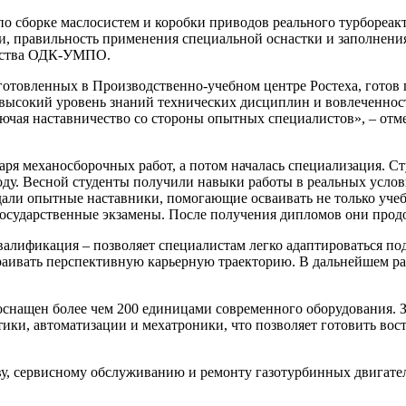
по сборке маслосистем и коробки приводов реального турбореак
и, правильность применения специальной оснастки и заполнени
дства ОДК-УМПО.
отовленных в Производственно-учебном центре Ростеха, готов п
 высокий уровень знаний технических дисциплин и вовлеченнос
ючая наставничество со стороны опытных специалистов», – отме
саря механосборочных работ, а потом началась специализация. 
оду. Весной студенты получили навыки работы в реальных услов
дали опытные наставники, помогающие осваивать не только уче
государственные экзамены. После получения дипломов они про
алификация – позволяет специалистам легко адаптироваться по
траивать перспективную карьерную траекторию. В дальнейшем 
нащен более чем 200 единицами современного оборудования. З
ики, автоматизации и мехатроники, что позволяет готовить во
ву, сервисному обслуживанию и ремонту газотурбинных двигател