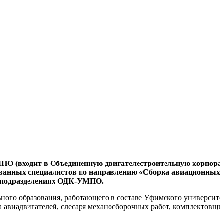
МПО (входит в Объединенную двигателестроительную корпора
ванных специалистов по направлению «Сборка авиационных 
 в подразделениях ОДК-УМПО.
ого образования, работающего в составе Уфимского университе
а авиадвигателей, слесаря механосборочных работ, комплектов