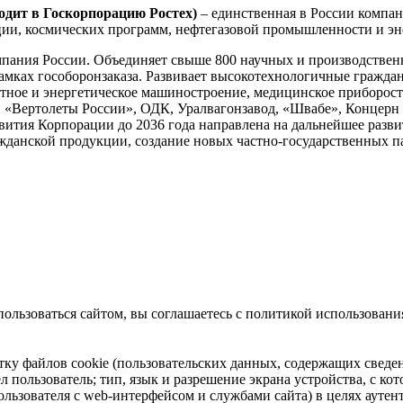
одит в Госкорпорацию Ростех)
– единственная в России компан
ции, космических программ, нефтегазовой промышленности и эн
пания России. Объединяет свыше 800 научных и производствен
мках гособоронзаказа. Развивает высокотехнологичные граждан
ортное и энергетическое машиностроение, медицинское приборост
, «Вертолеты России», ОДК, Уралвагонзавод, «Швабе», Концер
звития Корпорации до 2036 года направлена на дальнейшее разви
ажданской продукции, создание новых частно-государственных п
ользоваться сайтом, вы соглашаетесь с политикой использования
отку файлов cookie (пользовательских данных, содержащих сведе
 пользователь; тип, язык и разрешение экрана устройства, с кото
ользователя с web-интерфейсом и службами сайта) в целях аутен