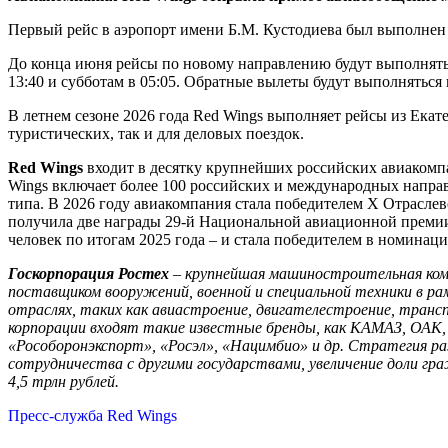
Первый рейс в аэропорт имени Б.М. Кустодиева был выполнен 2
До конца июня рейсы по новому направлению будут выполняться
13:40 и субботам в 05:05. Обратные вылеты будут выполняться 
В летнем сезоне 2026 года Red Wings выполняет рейсы из Ека
туристических, так и для деловых поездок.
Red Wings
входит в десятку крупнейших российских авиакомпа
Wings включает более 100 российских и международных направ
типа. В 2026 году авиакомпания стала победителем X Отрасле
получила две награды 29-й Национальной авиационной премии
человек по итогам 2025 года – и стала победителем в номинац
Госкорпорация Ростех
– крупнейшая машиностроительная комп
поставщиком вооружений, военной и специальной техники в р
отраслях, таких как авиастроение, двигателестроение, транс
корпорации входят такие известные бренды, как КАМАЗ, ОАК,
«Рособоронэкспорт», «Росэл», «Нацимбио» и др. Стратегия ра
сотрудничества с другими государствами, увеличение доли гр
4,5 трлн рублей.
Пресс-cлужба Red Wings