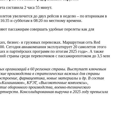
а составила 2 часа 55 минут.
олетов увеличится до двух рейсов в неделю – по вторникам в
 16:35 и субботам в 08:20 по местному времени.
ляют пассажирам совершать удобные перелеты как для
х, бизнес- и грузовых перевозках. Маршрутная сеть Red
0. Сегодня авиакомпания эксплуатирует 20 самолетов этого
их и партнёрских программ по итогам 2025 года». А также
ий страны среди перевозчиков с пассажиропотоком до 3,5 млн
ых организаций в 60 регионах страны. Выступает ключевым
нские производства в стратегических важных для страны
остроение, фармацевтика, новые материалы и др. В состав
 «Калашников», КРЭТ, «Высокоточные комплексы»,
итие оборонного производства, военно-технического
артнерств. Консолидированная выручка в 2025 году превысила