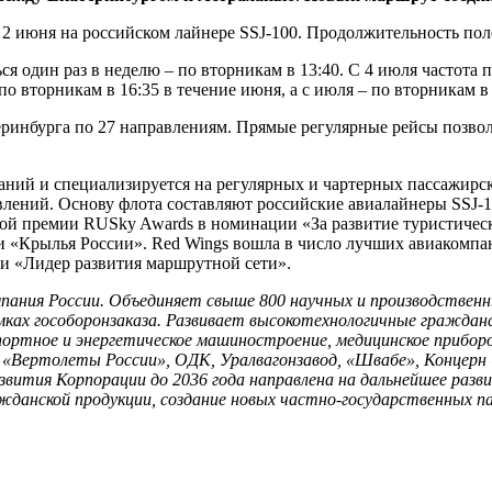
 июня на российском лайнере SSJ-100. Продолжительность полет
 один раз в неделю – по вторникам в 13:40. С 4 июля частота п
по вторникам в 16:35 в течение июня, а с июля – по вторникам в
теринбурга по 27 направлениям. Прямые регулярные рейсы позво
ний и специализируется на регулярных и чартерных пассажирски
лений. Основу флота составляют российские авиалайнеры SSJ-10
вой премии RUSky Awards в номинации «За развитие туристическ
 «Крылья России». Red Wings вошла в число лучших авиакомпан
ии «Лидер развития маршрутной сети».
ания России. Объединяет свыше 800 научных и производственн
амках гособоронзаказа. Развивает высокотехнологичные гражда
портное и энергетическое машиностроение, медицинское прибор
 «Вертолеты России», ОДК, Уралвагонзавод, «Швабе», Концерн
звития Корпорации до 2036 года направлена на дальнейшее разв
ажданской продукции, создание новых частно-государственных п