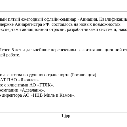
йный пятый ежегодный офлайн-семинар «Авиация. Квалификация
ержке Авиарегистра РФ, состоялось на новых возможностях — 
экспертами авиационной отрасли, разработчиками систем и, на
оги 5 лет и дальнейшие перспективы развития авиационной от
ей работе.
о агентства воздушного транспорта (Росавиация).
 АТ ПАО «Яковлев».
те с клиентами АО «ГТЛК».
 компании «Адваланж».
го директора АО «НЦВ Миль и Камов».