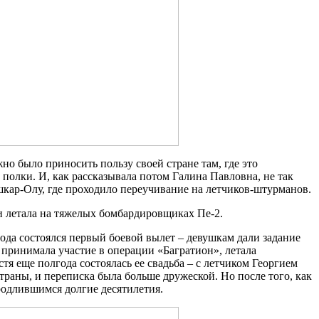
но было приносить пользу своей стране там, где это
полки. И, как рассказывала потом Галина Павловна, не так
шкар-Олу, где проходило переучивание на летчиков-штурманов.
 и летала на тяжелых бомбардировщиках Пе-2.
года состоялся первый боевой вылет – девушкам дали задание
 принимала участие в операции «Багратион», летала
стя еще полгода состоялась ее свадьба – с летчиком Георгием
траны, и переписка была больше дружеской. Но после того, как
родлившимся долгие десятилетия.