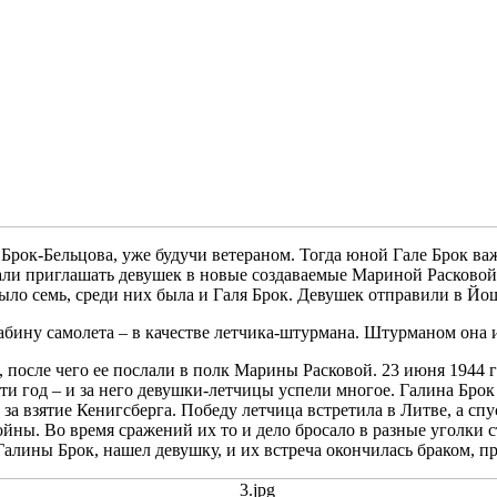
Брок-Бельцова, уже будучи ветераном. Тогда юной Гале Брок важ
али приглашать девушек в новые создаваемые Мариной Расковой 
ыло семь, среди них была и Галя Брок. Девушек отправили в Йо
 кабину самолета – в качестве летчика-штурмана. Штурманом она
, после чего ее послали в полк Марины Расковой. 23 июня 1944 
ти год – и за него девушки-летчицы успели многое. Галина Брок
за взятие Кенигсберга. Победу летчица встретила в Литве, а спу
йны. Во время сражений их то и дело бросало в разные уголки с
Галины Брок, нашел девушку, и их встреча окончилась браком, п