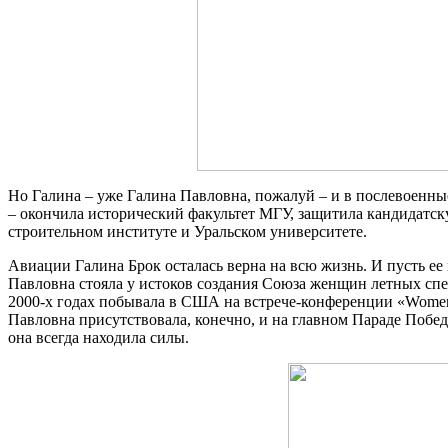
Но Галина – уже Галина Павловна, пожалуй – и в послевоенные 
– окончила исторический факультет МГУ, защитила кандидатск
строительном институте и Уральском университете.
Авиации Галина Брок осталась верна на всю жизнь. И пусть ее 
Павловна стояла у истоков создания Союза женщин летных спе
2000-х годах побывала в США на встрече-конференции «Women i
Павловна присутствовала, конечно, и на главном Параде Победы
она всегда находила силы.