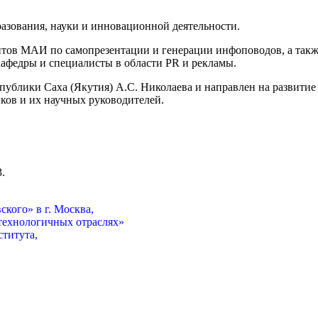
разования, науки и инновационной деятельности.
ентов МАИ по самопрезентации и генерации инфоповодов, а так
кафедры и специалисты в области PR и рекламы.
спублики Саха (Якутия) А.С. Николаева и направлен на развити
ков и их научных руководителей.
.
кого» в г. Москва,
отехнологичных отраслях»
титута,