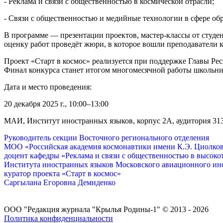
- Реклама и связи с общественностью в космической отрасли;
- Связи с общественностью и медийные технологии в сфере об
В программе — презентации проектов, мастер-классы от студ
оценку работ проведёт жюри, в которое вошли преподаватели 
Проект «Старт в космос» реализуется при поддержке Главы Ре
Финал конкурса станет итогом многомесячной работы школьни
Дата и место проведения:
20 декабря 2025 г., 10:00–13:00
МАИ, Институт иностранных языков, корпус 2А, аудитория 313
Руководитель секции Восточного регионального отделения
МОО «Российская академия космонавтики имени К.Э. Циолковс
доцент кафедры «Реклама и связи с общественностью в высок
Института иностранных языков Московского авиационного инс
куратор проекта «Старт в космос»
Саргылана Егоровна Демиденко
ООО "Редакция журнала "Крылья Родины-1" © 2013 - 2026
Политика конфиденциальности