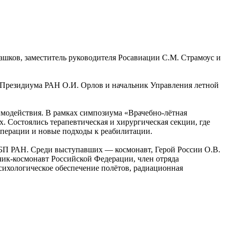
ашков, заместитель руководителя Росавиации С.М. Страмоус и
 Президиума РАН О.И. Орлов и начальник Управления летной
модействия. В рамках симпозиума «Врачебно-лётная
. Состоялись терапевтическая и хирургическая секции, где
операции и новые подходы к реабилитации.
МБП РАН. Среди выступавших — космонавт, Герой России О.В.
чик-космонавт Российской Федерации, член отряда
ихологическое обеспечение полётов, радиационная