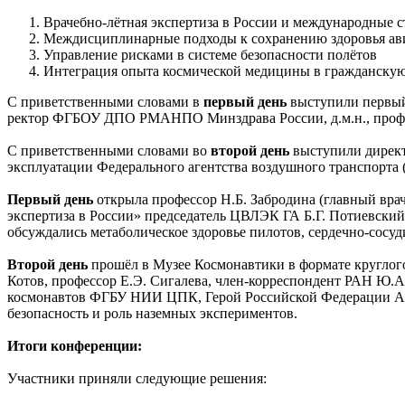
Врачебно-лётная экспертиза в России и международные
Междисциплинарные подходы к сохранению здоровья ави
Управление рисками в системе безопасности полётов
Интеграция опыта космической медицины в гражданску
С приветственными словами в
первый день
выступили первый 
ректор ФГБОУ ДПО РМАНПО Минздрава России, д.м.н., профе
С приветственными словами во
второй день
выступили дирек
эксплуатации Федерального агентства воздушного транспорта 
Первый день
открыла профессор Н.Б. Забродина (главный вра
экспертиза в России» председатель ЦВЛЭК ГА Б.Г. Потиевский
обсуждались метаболическое здоровье пилотов, сердечно-сосу
Второй день
прошёл в Музее Космонавтики в формате круглог
Котов, профессор Е.Э. Сигалева, член-корреспондент РАН Ю.А
космонавтов ФГБУ НИИ ЦПК, Герой Российской Федерации А.И
безопасность и роль наземных экспериментов.
Итоги конференции:
Участники приняли следующие решения: