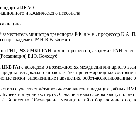
 стандарты ИКАО
ационного и космического персонала
ю авиацию
заместитель министра транспорта РФ, д.м.н., профессор К.А. П
ссор, академик РАН В.В. Фомин.
тор ГНЦ РФ-ИМБП РАН, д.м.н., профессор, академик РАН, член
(Росавиация) Е.Ю. Кожедуб.
ч ЦКБ ГА) с докладом о возможностях междисциплинарного взаи
 представил доклад о «правиле 1%» при коморбидных состояниях
дистые риски, эндокринные нарушения, робот-ассистированные 
о стола с участием лётчиков-космонавтов и ведущих учёных И
. Бубеев и другие эксперты. С экспертным словом выступил лёт
. Борисенко. Обсуждались медицинский отбор космонавтов, пс