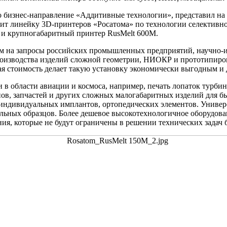
но бизнес-направление «Аддитивные технологии», представил н
т линейку 3D-принтеров «Росатома» по технологии селективного
 и крупногабаритный принтер RusMelt 600M.
ом на запросы российских промышленных предприятий, научно-и
производства изделий сложной геометрии, НИОКР и прототипиро
зкая стоимость делает такую установку экономически выгодным и
в области авиации и космоса, например, печать лопаток турбин
в, запчастей и других сложных малогабаритных изделий для 
в, индивидуальных имплантов, ортопедических элементов. Унив
льных образцов. Более дешевое высокотехнологичное оборудова
ния, которые не будут ограничены в решении технических задач