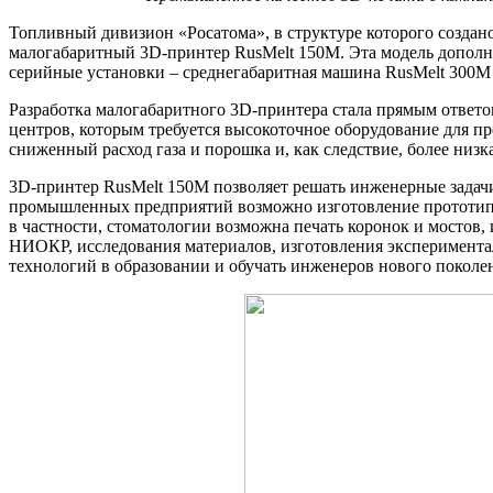
Топливный дивизион «Росатома», в структуре которого созда
малогабаритный 3D-принтер RusMelt 150М. Эта модель дополни
серийные установки – среднегабаритная машина RusMelt 300M
Разработка малогабаритного 3D-принтера стала прямым ответ
центров, которым требуется высокоточное оборудование для 
сниженный расход газа и порошка и, как следствие, более ни
3D-принтер RusMelt 150М позволяет решать инженерные задачи 
промышленных предприятий возможно изготовление прототипо
в частности, стоматологии возможна печать коронок и мосто
НИОКР, исследования материалов, изготовления эксперимента
технологий в образовании и обучать инженеров нового поколе