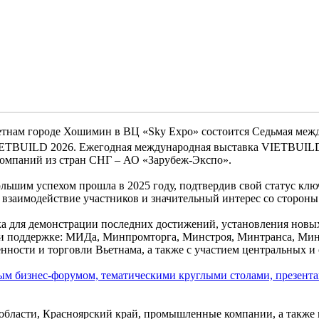
Вьетнам городе Хошимин в ВЦ «Sky Expo» состоится Седьмая м
TBUILD 2026. Ежегодная международная выставка VIETBUILD 
 компаний из стран СНГ – АО «Зарубеж-Экспо».
им успехом прошла в 2025 году, подтвердив свой статус ключ
 взаимодействие участников и значительный интерес со сторон
для демонстрации последних достижений, установления новых
ри поддержке: МИДа, Минпромторга, Минстроя, Минтранса, Мин
ости и торговли Вьетнама, а также с участием центральных и
ым бизнес-форумом, тематическими круглыми столами, презента
 области, Красноярский край, промышленные компании, а также 