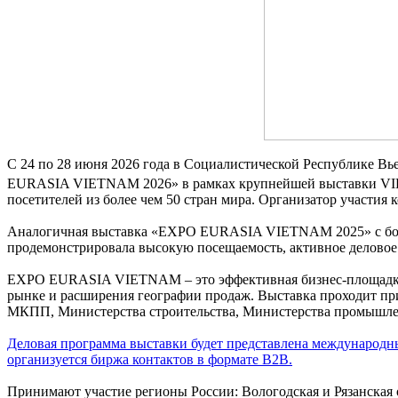
С 24 по 28 июня 2026 года в Социалистической Республике 
EURASIA VIETNAM 2026» в рамках крупнейшей выставки VIE
посетителей из более чем 50 стран мира. Организатор участия
Аналогичная выставка «EXPO EURASIA VIETNAM 2025» с больш
продемонстрировала высокую посещаемость, активное деловое
EXPO EURASIA VIETNAM – это эффективная бизнес-площадка 
рынке и расширения географии продаж. Выставка проходит п
МКПП, Министерства строительства, Министерства промышленн
Деловая программа выставки будет представлена международн
организуется биржа контактов в формате В2В.
Принимают участие регионы России: Вологодская и Рязанская