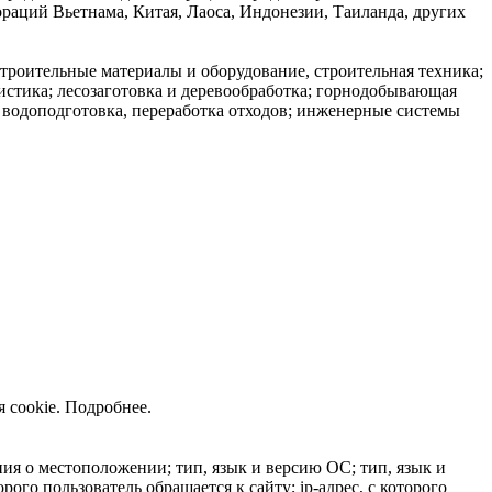
раций Вьетнама, Китая, Лаоса, Индонезии, Таиланда, других
строительные материалы и оборудование, строительная техника;
истика; лесозаготовка и деревообработка; горнодобывающая
водоподготовка, переработка отходов; инженерные системы
 cookie.
Подробнее
.
ния о местоположении; тип, язык и версию ОС; тип, язык и
рого пользователь обращается к сайту; ip-адрес, с которого