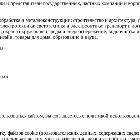
ли и представители государственных, частных компаний и корпо
бработка и металлоконструкции; строительство и архитектура; 
ектротехника; светотехника и электрооптика; транспорт и лог
 охрана окружающей среды и энергосбережение; водоочистка и 
изайн, товары для дома; образование и наука.
а.
o.ru
ользоваться сайтом, вы соглашаетесь с политикой использования
отку файлов cookie (пользовательских данных, содержащих сведе
 пользователь; тип, язык и разрешение экрана устройства, с кото