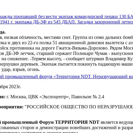
ажды пропавший без вести экипаж командирской пешки 130 БАП
 1941 г. экипажа ДБ-3Ф из 545 ДБАП. Загадки захоронений летн
да.
, низкая облачность, местами снег. Группа из семи дальних бо
ка и двух из 22-го полка 51 авиационной дивизии вылетела с аэ
йск противника на дороге Гжатск-Вязьма-Дорохово. Рядом Моск
в ДБ-3Ф летчик, старший сержант Поликарп Чумак - выпускник
 на снижение. -Теряем высоту, - сообщает штурман Владимир Ку
верхушки деревьев. Экипаж пытается покинуть падающую машину
 удар, взрыв, огонь.
й промышленный форум «Территория NDT. Неразрушающий конт
ября 2023г.
ия:
г. Москва, ЦВК «Экспоцентр», Павильон № 2.4
роприятия:
"РОССИЙСКОЕ ОБЩЕСТВО ПО НЕРАЗРУШАЮ
й промышленный Форум ТЕРРИТОРИЯ NDT
является ведущ
есованных сторон и демонстрации новейших достижений и разра
иторинга состояния и оценки ресурса.