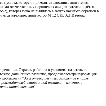
ась пустота, которую приходится заполнять двигателями
типами отечественных поршневых авиадвигателей ведётся
2), которая пока не вылилась в запуск каких-то образцов в
вляется малоизвестный мотор М-12 ОКБ А.Г.Ивченко.
 решений. Отрасль работала в условиях значительно
ьезное дальнейшее развитие, продолжалась трансформация
 десятилетия "
доля отечественных самолётов в парке
производителей авиационной техники, – конечно, с
ности нашей техники
".