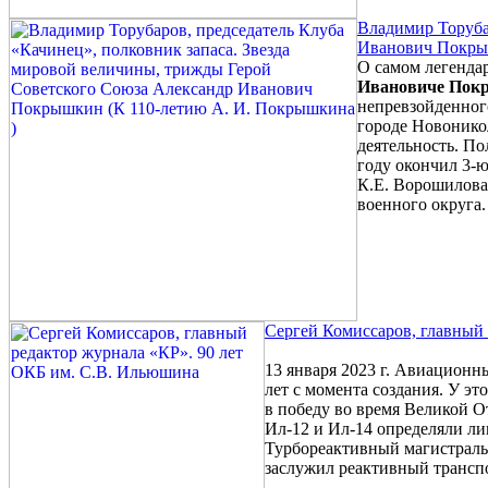
Владимир Торуба
Иванович Покрыш
О самом легенда
Ивановиче Пок
непревзойденного
городе Новоникол
деятельность. П
году окончил 3-
К.Е. Ворошилова 
военного округа
Сергей Комиссаров, главный
13 января 2023 г. Авиацион
лет с момента создания. У э
в победу во время Великой 
Ил-12 и Ил-14 определяли л
Турбореактивный магистраль
заслужил реактивный трансп