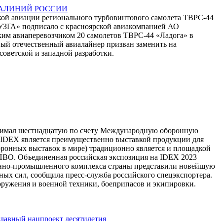
ИАЛИНИЙ РОССИИ
ской авиации регионального турбовинтового самолета ТВРС-44
«УЗГА» подписало с красноярской авиакомпанией АО
ким авиаперевозчиком 20 самолетов ТВРС-44 «Ладога» в
вый отечественный авиалайнер призван заменить на
оветской и западной разработки.
инимал шестнадцатую по счету Международную оборонную
 что IDEX является преимущественно выставкой продукции для
оронных выставок в мире) традиционно является и площадкой
ПВО. Объединенная российская экспозиция на IDEX 2023
ронно-промышленного комплекса страны представили новейшую
ых сил, сообщила пресс-служба российского спецэкспортера.
оружения и военной техники, боеприпасов и экипировки.
главный нацпроект десятилетия