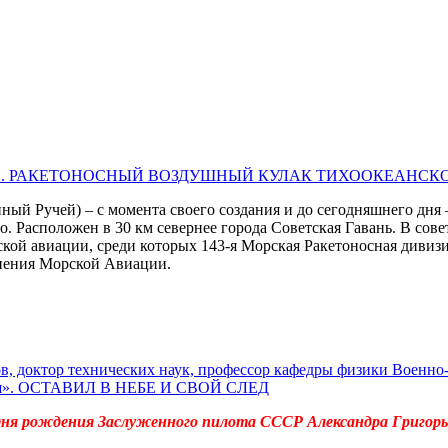
ов. РАКЕТОНОСНЫЙ ВОЗДУШНЫЙ КУЛАК ТИХООКЕАНСКОГО Ф
ный Ручей) – с момента своего создания и до сегодняшнего дн
. Расположен в 30 км севернее города Советская Гавань. В сов
кой авиации, среди которых 143-я Морская Ракетоносная дивизи
нения Морской Авиации.
в, доктор технических наук, профессор кафедры физики Воен
мия». ОСТАВИЛ В НЕБЕ И СВОЙ СЛЕД
ня рождения Заслуженного пилота СССР Александра Григорье