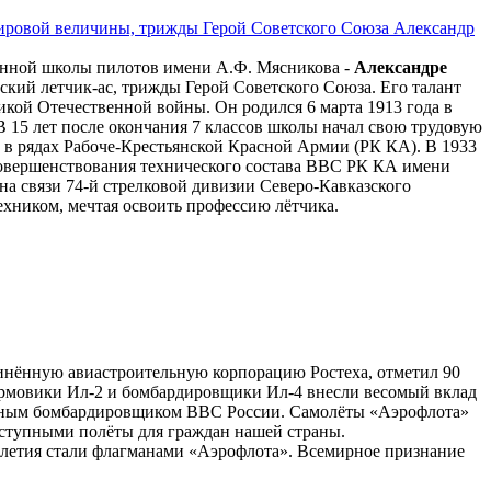
 мировой величины, трижды Герой Советского Союза Александр
нной школы пилотов имени А.Ф. Мясникова -
Александре
ий летчик-ас, трижды Герой Советского Союза. Его талант
икой Отечественной войны. Он родился 6 марта 1913 года в
 15 лет после окончания 7 классов школы начал свою трудовую
 в рядах Рабоче-Крестьянской Красной Армии (РК КА). В 1933
овершенствования технического состава ВВС РК КА имени
на связи 74-й стрелковой дивизии Северо-Кавказского
ехником, мечтая освоить профессию лётчика.
инённую авиастроительную корпорацию Ростеха, отметил 90
турмовики Ил-2 и бомбардировщики Ил-4 внесли весомый вклад
ивным бомбардировщиком ВВС России. Самолёты «Аэрофлота»
оступными полёты для граждан нашей страны.
летия стали флагманами «Аэрофлота». Всемирное признание