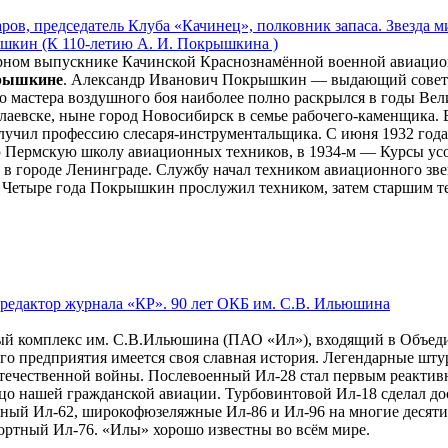
ров, председатель Клуба «Качинец», полковник запаса. Звезда
кин (К 110-летию А. И. Покрышкина )
рном выпускнике Качинской Краснознамённой военной авиацио
рышкине
. Александр Иванович Покрышкин — выдающий советск
 мастера воздушного боя наиболее полно раскрылся в годы Вел
аевске, ныне город Новосибирск в семье рабочего-каменщика. В
олучил профессию слесаря-инструментальщика. С июня 1932 года
ю Пермскую школу авиационных техников, в 1934-м — Курсы ус
в городе Ленинграде. Службу начал техником авиационного зве
. Четыре года Покрышкин прослужил техником, затем старшим т
 редактор журнала «КР». 90 лет ОКБ им. С.В. Ильюшина
ный комплекс им. С.В.Ильюшина (ПАО «Ил»), входящий в Объед
того предприятия имеется своя славная история. Легендарные ш
Отечественной войны. Послевоенный Ил-28 стал первым реакт
ицо нашей гражданской авиации. Турбовинтовой Ил-18 сделал д
ный Ил-62, широкофюзеляжные Ил-86 и Ил-96 на многие десяти
ортный Ил-76. «Илы» хорошо известны во всём мире.