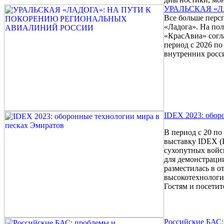
УРАЛЬСКАЯ «
Все больше перс
«Ладога». На по
«КрасАвиа» согл
период с 2026 п
внутренних росс
IDEX 2023: обор
В период с 20 п
выставку IDEX (I
сухопутных войс
для демонстраци
разместилась в 
высокотехнологи
Гостям и посети
Российские БАС: