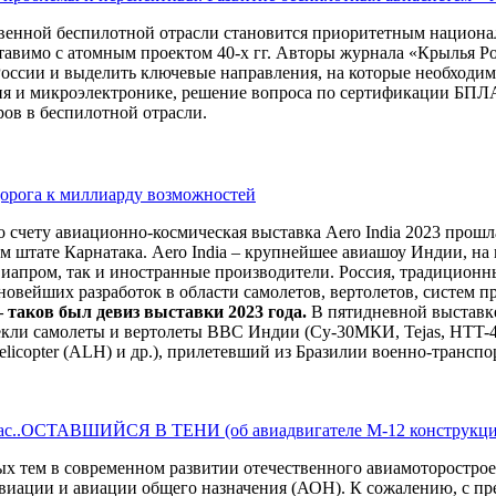
твенной беспилотной отрасли становится приоритетным национа
ставимо с атомным проектом 40-х гг. Авторы журнала «Крылья 
России и выделить ключевые направления, на которые необходим
ия и микроэлектронике, решение вопроса по сертификации БПЛ
ров в беспилотной отрасли.
 дорога к миллиарду возможностей
 счету авиационно-космическая выставка Aero India 2023 прошла 
 штате Карнатака. Aero India – крупнейшее авиашоу Индии, на 
иапром, так и иностранные производители. Россия, традиционны
новейших разработок в области самолетов, вертолетов, систем 
 таков был девиз выставки 2023 года.
В пятидневной выставке
ли самолеты и вертолеты ВВС Индии (Су-30МКИ, Tejas, HTT-40, Li
elicopter (ALH) и др.), прилетевший из Бразилии военно-трансп
ас..ОСТАВШИЙСЯ В ТЕНИ (об авиадвигателе М-12 конструкции
ых тем в современном развитии отечественного авиамоторостро
виации и авиации общего назначения (АОН). К сожалению, с пр