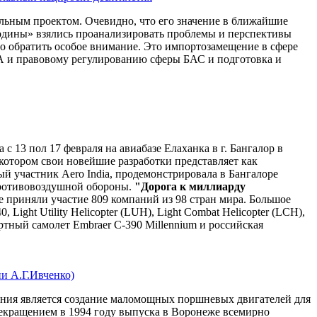
льным проектом. Очевидно, что его значение в ближайшие
Родины» взялись проанализировать проблемы и перспективы
о обратить особое внимание. Это импортозамещение в сфере
А и правовому регулированию сферы БАС и подготовка и
с 13 пол 17 февраля на авиабазе Елаханка в г. Бангалор в
котором свои новейшие разработки представляет как
й участник Aero India, продемонстрировала в Бангалоре
противовоздушной обороны.
"Дорога к миллиарду
 приняли участие 809 компаний из 98 стран мира. Большое
ght Utility Helicopter (LUH), Light Combat Helicopter (LCH),
ортный самолет Embraer C-390 Millennium и российская
 А.Г.Ивченко)
ения является создание маломощных поршневых двигателей для
екращением в 1994 году выпуска в Воронеже всемирно