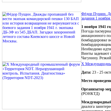
Фёдор Пущин. Дв
задания 1 ноября
1 ноября 1941 го
Погода пасмурная
авиационного пол
бомбардировке во
бомбардировщико
Необходимо идти
Винты задевают 
Чагунину. Резкий
X Международны
Дата:
23 - 25 окт
Место проведен
Организатор ме
(РОНКТД)
Международны
диалога заинтер
диагностики, мон