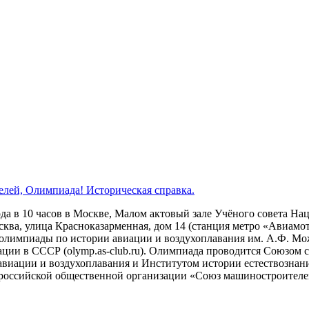
елей, Олимпиада! Историческая справка.
ода в 10 часов в Москве, Малом актовый зале Учёного совета Н
осква, улица Красноказарменная, дом 14 (станция метро «Авиа
лимпиады по истории авиации и воздухоплавания им. А.Ф. Мож
ции в СССР (olymp.as-club.ru). Олимпиада проводится Союзом 
авиации и воздухоплавания и Институтом истории естествознани
оссийской общественной организации «Союз машиностроителей