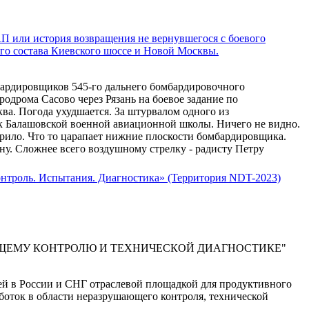
 или история возвращения не вернувшегося с боевого
ого состава Киевского шоссе и Новой Москвы.
мбардировщиков 545-го дальнего бомбардировочного
родрома Сасово через Рязань на боевое задание по
ва. Погода ухудшается. За штурвалом одного из
 Балашовской военной авиационной школы. Ничего не видно.
рило. Что то царапает нижние плоскости бомбардировщика.
. Сложнее всего воздушному стрелку - радисту Петру
роль. Испытания. Диагностика» (Территория NDT-2023)
ЩЕМУ КОНТРОЛЮ И ТЕХНИЧЕСКОЙ ДИАГНОСТИКЕ"
ей в России и СНГ отраслевой площадкой для продуктивного
боток в области неразрушающего контроля, технической