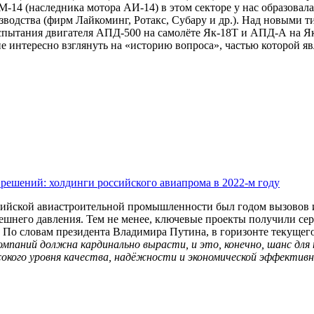
М-14 (наследника мотора АИ-14) в этом секторе у нас образовал
зводства (фирм Лайкоминг, Ротакс, Субару и др.). Над новыми 
спытания двигателя АПД-500 на самолёте Як-18Т и АПД-А на Як-5
е интересно взглянуть на «историю вопроса», частью которой я
 решений: холдинги российского авиапрома в 2022-м году
ссийской авиастроительной промышленности был годом вызовов и
ешнего давления. Тем не менее, ключевые проекты получили сер
 По словам президента Владимира Путина, в горизонте текущего
омпаний должна кардинально вырасти, и это, конечно, шанс для 
сокого уровня качества, надёжности и экономической эффектив