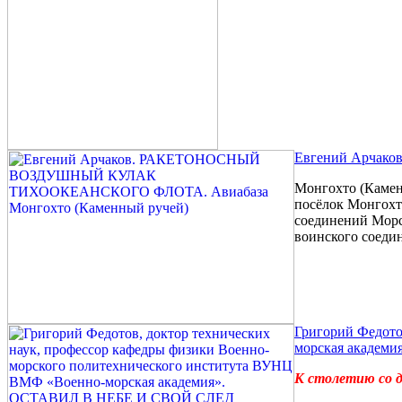
Евгений Арчак
Монгохто (Камен
посёлок Монгохто
соединений Морс
воинского соеди
Григорий Федото
морская акаде
К столетию со д