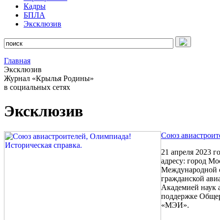
Кадры
БПЛА
Эксклюзив
Главная
Эксклюзив
Журнал «Крылья Родины»
в социальных сетях
Эксклюзив
Союз авиастроит
21 апреля 2023 г
адресу: город М
Международной о
гражданской авиа
Академией наук 
поддержке Общер
«МЭИ».