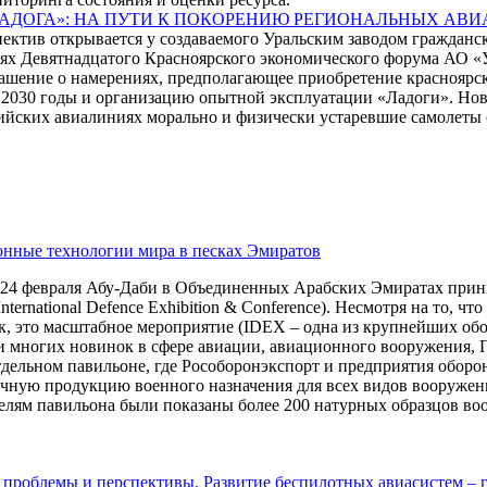
ЛАДОГА»: НА ПУТИ К ПОКОРЕНИЮ РЕГИОНАЛЬНЫХ АВ
пектив открывается у создаваемого Уральским заводом граждан
лях Девятнадцатого Красноярского экономического форума АО 
ашение о намерениях, предполагающее приобретение красноярс
о 2030 годы и организацию опытной эксплуатации «Ладоги». Но
ийских авиалиниях морально и физически устаревшие самолеты с
онные технологии мира в песках Эмиратов
о 24 февраля Абу-Даби в Объединенных Арабских Эмиратах пр
nternational Defence Exhibition & Conference). Несмотря на то,
к, это масштабное мероприятие (IDEX – одна из крупнейших об
и многих новинок в сфере авиации, авиационного вооружения, 
отдельном павильоне, где Рособоронэкспорт и предприятия обо
чную продукцию военного назначения для всех видов вооруженн
телям павильона были показаны более 200 натурных образцов во
 проблемы и перспективы. Развитие беспилотных авиасистем – 