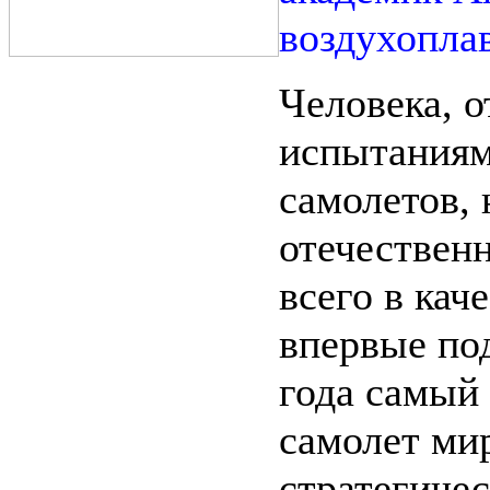
воздухопла
Человека, о
испытаниям
самолетов,
отечествен
всего в кач
впервые под
года самый
самолет ми
стратегичес