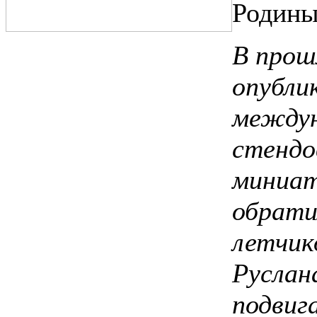
Родин
В прош
опубли
междун
стендо
миниат
обрати
летчик
Руслан
подвиг