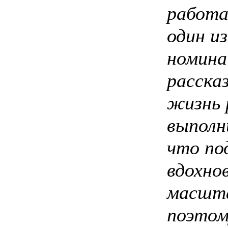
работа
один из
номина
расска
жизнь 
выполн
что по
вдохно
масшта
поэтом