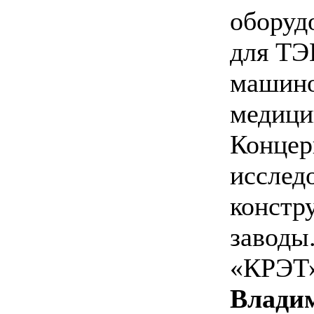
оборуд
для ТЭ
машино
медици
Концер
исслед
констр
заводы
«КРЭТ»
Влади