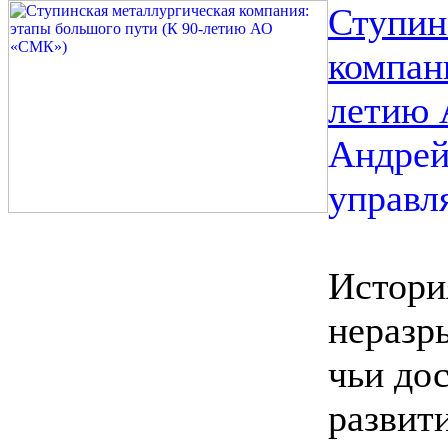
Ступин
компан
летию
Андрей
управл
Истори
неразр
чьи до
развит