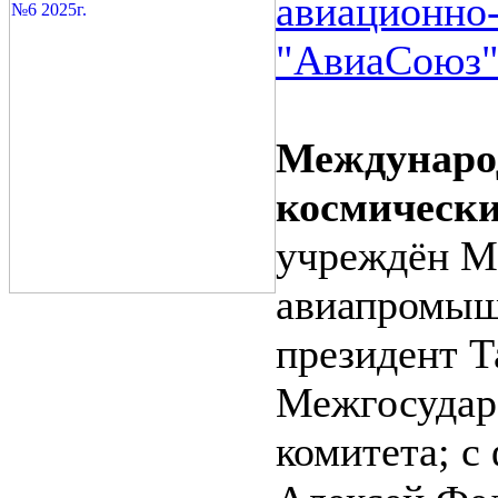
авиационно
"АвиаСоюз"
Междунаро
космическ
учреждён М
авиапромышл
президент Т
Межгосудар
комитета; с 