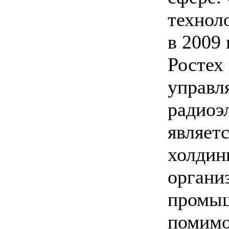
технол
в 2009 
Ростех
управл
радиоэ
являет
холдин
органи
промыш
помимо