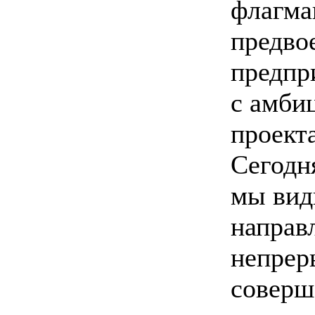
флагма
предво
предпри
с амби
проекта
Сегодн
мы вид
направ
непрер
соверш