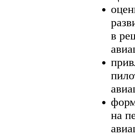
оцен
разв
в ре
авиа
прив
пило
авиа
форм
на п
авиа