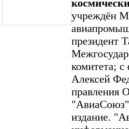
космическ
учреждён М
авиапромышл
президент Т
Межгосудар
комитета; с 
Алексей Фед
правления О
"АвиаСоюз" 
издание. "А