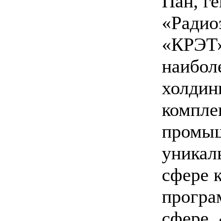
Пан, г
«Радио
«КРЭТ»
наибол
холдин
компле
промыш
уникал
сфере 
програ
сфере.