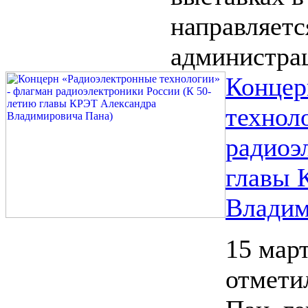
направляетс
администрац
Концер
технол
радиоэ
главы 
Владим
15 мар
отмети